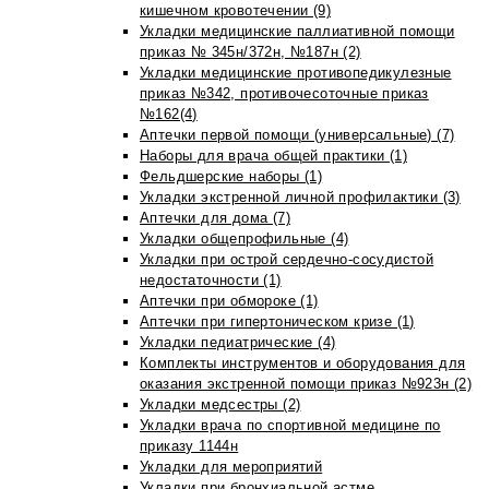
кишечном кровотечении (9)
Укладки медицинские паллиативной помощи
приказ № 345н/372н, №187н (2)
Укладки медицинские противопедикулезные
приказ №342, противочесоточные приказ
№162(4)
Аптечки первой помощи (универсальные) (7)
Наборы для врача общей практики (1)
Фельдшерские наборы (1)
Укладки экстренной личной профилактики (3)
Аптечки для дома (7)
Укладки общепрофильные (4)
Укладки при острой сердечно-сосудистой
недостаточности (1)
Аптечки при обмороке (1)
Аптечки при гипертоническом кризе (1)
Укладки педиатрические (4)
Комплекты инструментов и оборудования для
оказания экстренной помощи приказ №923н (2)
Укладки медсестры (2)
Укладки врача по спортивной медицине по
приказу 1144н
Укладки для мероприятий
Укладки при бронхиальной астме