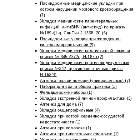
Посиндромные медицинские укладки при
остром нарушении мозгового кровообращения
(7)
Укладки медицинские парентеральных
инфекций, антиВИЧ (антиспид) по приказу
№189н(1н), СанПин 2.1368−20 (6)
Посиндромные укладки при желудочно-
кишечном кровотечении (9)
Укладки медицинские паллиативной помощи
приказ № 345н/372н, №187н (2)
Укладки медицинские противопедикулезные
приказ №342, противочесоточные приказ
№162(4)
Аптечки первой помощи (универсальные) (7)
Наборы для врача общей практики (1)
Фельдшерские наборы (1)
Укладки экстренной личной профилактики (3)
Аптечки для дома (7)
Укладки общепрофильные (4)
Укладки при острой сердечно-сосудистой
недостаточности (1)
Аптечки при обмороке (1)
Аптечки при гипертоническом кризе (1)
Укладки педиатрические (4)