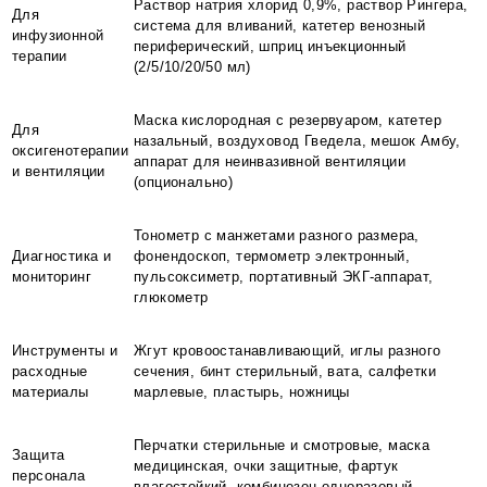
Раствор натрия хлорид 0,9%, раствор Рингера,
Для
система для вливаний, катетер венозный
инфузионной
периферический, шприц инъекционный
терапии
(2/5/10/20/50 мл)
Маска кислородная с резервуаром, катетер
Для
назальный, воздуховод Гведела, мешок Амбу,
оксигенотерапии
аппарат для неинвазивной вентиляции
и вентиляции
(опционально)
Тонометр с манжетами разного размера,
Диагностика и
фонендоскоп, термометр электронный,
мониторинг
пульсоксиметр, портативный ЭКГ-аппарат,
глюкометр
Инструменты и
Жгут кровоостанавливающий, иглы разного
расходные
сечения, бинт стерильный, вата, салфетки
материалы
марлевые, пластырь, ножницы
Перчатки стерильные и смотровые, маска
Защита
медицинская, очки защитные, фартук
персонала
влагостойкий, комбинезон одноразовый