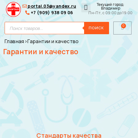
Текущий город:
portal.03@yandex.ru
Владимир
+7 (909) 938 09 06
Пн-Пт, с 09:00 до 19:00
Медицинские сумки
Для покупателей
О нас
ПОИСК
Главная
›
Гарантии и качество
Гарантии и качество
Стандарты качества