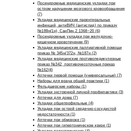
Посиндромные медицинские укладки при
остром нарушении мозгового кровообращения
(7)
Укладки медицинские парентеральных
инфекций, антиВИЧ (антиспид) по приказу
№189н(1н), СанПин 2.1368−20 (6)
Посиндромные укладки при желудочно-
кишечном кровотечении (9)
Укладки медицинские паллиативной помощи
приказ № 345н/372н, №187н (2)
Укладки медицинские противопедикулезные
приказ №342, противочесоточные приказ
№162(4)
Аптечки первой помощи (универсальные) (7)
Наборы для врача общей практики (1)
Фельдшерские наборы (1)
Укладки экстренной личной профилактики (3)
Аптечки для дома (7)
Укладки общепрофильные (4)
Укладки при острой сердечно-сосудистой
недостаточности (1)
Аптечки при обмороке (1)
Аптечки при гипертоническом кризе (1)
Укладки педиатрические (4)