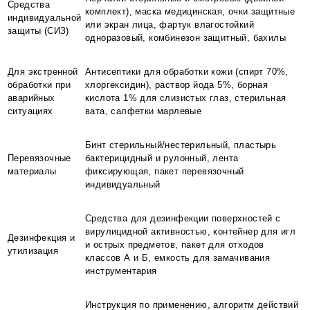
Средства
комплект), маска медицинская, очки защитные
индивидуальной
или экран лица, фартук влагостойкий
защиты (СИЗ)
одноразовый, комбинезон защитный, бахилы
Для экстренной
Антисептики для обработки кожи (спирт 70%,
обработки при
хлоргексидин), раствор йода 5%, борная
аварийных
кислота 1% для слизистых глаз, стерильная
ситуациях
вата, салфетки марлевые
Бинт стерильный/нестерильный, пластырь
Перевязочные
бактерицидный и рулонный, лента
материалы
фиксирующая, пакет перевязочный
индивидуальный
Средства для дезинфекции поверхностей с
вирулицидной активностью, контейнер для игл
Дезинфекция и
и острых предметов, пакет для отходов
утилизация
классов А и Б, емкость для замачивания
инструментария
Инструкция по применению, алгоритм действий