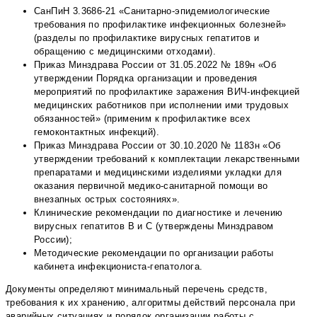
СанПиН 3.3686-21 «Санитарно-эпидемиологические
требования по профилактике инфекционных болезней»
(разделы по профилактике вирусных гепатитов и
обращению с медицинскими отходами).
Приказ Минздрава России от 31.05.2022 № 189н «Об
утверждении Порядка организации и проведения
мероприятий по профилактике заражения ВИЧ-инфекцией
медицинских работников при исполнении ими трудовых
обязанностей» (применим к профилактике всех
гемоконтактных инфекций).
Приказ Минздрава России от 30.10.2020 № 1183н «Об
утверждении требований к комплектации лекарственными
препаратами и медицинскими изделиями укладки для
оказания первичной медико-санитарной помощи во
внезапных острых состояниях».
Клинические рекомендации по диагностике и лечению
вирусных гепатитов В и С (утверждены Минздравом
России);
Методические рекомендации по организации работы
кабинета инфекциониста-гепатолога.
Документы определяют минимальный перечень средств,
требования к их хранению, алгоритмы действий персонала при
аварийных ситуациях и порядок организации работы с