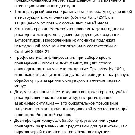
промаркированном месте, защищенном от загрязнения и
несанкционированного доступа.
Температурный режим: хранить при температуре, указанной
в инструкции к компонентам (обычно +5…+25°С), в
защищенном от прямых солнечных лучей месте.
Контроль сроков: ежемесячно проверять даты годности
расходных материалов, дезинфицирующих средств и
антисептиков. Просроченные компоненты подлежат
немедленной замене и утилизации в соответствии с
СанПиН 3.3686-21.
Профилактика инфицирования: при заборе крови,
проведении биопсии и иных манипуляциях строго
соблюдать алгоритмы, утвержденные Приказом № 189н,
использовать защитные средства и проводить экстренную
обработку при аварийных ситуациях в течение первых
минут.
Документирование: вести журнал контроля сроков, учёта
расходования компонентов и журнал регистрации
аварийных ситуаций — это обязательное требование
лицензионного контроля и юридической безопасности при
проверках Роспотребнадзора.
Дезинфекция корпуса: обработку футляра или сумки
проводить разрешенными средствами для дезинфекции с
вирулицидной активностью согласно инструкции