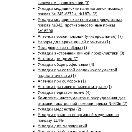
кишечном кровотечении (9)
Укладки медицинские паллиативной помощи
приказ № 345н/372н, №187н (2)
Укладки медицинские противопедикулезные
приказ №342, противочесоточные приказ
№162(4)
Аптечки первой помощи (универсальные) (7)
Наборы для врача общей практики (1)
Фельдшерские наборы (1)
Укладки экстренной личной профилактики (3)
Аптечки для дома (7)
Укладки общепрофильные (4)
Укладки при острой сердечно-сосудистой
недостаточности (1)
Аптечки при обмороке (1)
Аптечки при гипертоническом кризе (1)
Укладки педиатрические (4)
Комплекты инструментов и оборудования для
оказания экстренной помощи приказ №923н (2)
Укладки медсестры (2)
Укладки врача по спортивной медицине по
приказу 1144н
Укладки для мероприятий
Укладки при бронхиальной астме