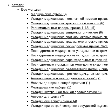
Каталог
Все укладки
Медицинские сумки (3)
Укладки медицинские неотложной помощи приказ
Укладки медицинские врача скорой помощи (6)
Реанимационные наборы приказ 1165н (5)
Укладки медицинские эпидемиологические (6)
Укладки медицинские противошоковые приказ №1
Укладки медицинские травматологические приказ
Укладки медицинские посиндромные приказ №213н
Посиндромные медицинские укладки при остром 
Посиндромные медицинские укладки при остром 
Укладки медицинские парентеральных инфекций, 
Посиндромные укладки при желудочно-кишечном 
Укладки медицинские паллиативной помощи прик
Укладки медицинские противопедикулезные прик
Аптечки первой помощи (универсальные) (7)
Наборы для врача общей практики (1)
Фельдшерские наборы (1)
Укладки экстренной личной профилактики (3)
Аптечки для дома (7)
Укладки общепрофильные (4)
Укладки при острой сердечно-сосудистой недоста