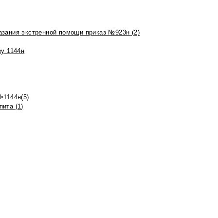
азания экстренной помощи приказ №923н (2)
зу 1144н
№1144н(5)
ита (1)