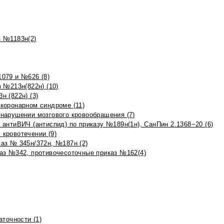
 №1183н(2)
079 и №626 (8)
 №213н(822н) (10)
 (822н) (3)
коронарном синдроме (11)
нарушении мозгового кровообращения (7)
антиВИЧ (антиспид) по приказу №189н(1н), СанПин 2.1368−20 (6)
кровотечении (9)
аз № 345н/372н, №187н (2)
аз №342, противочесоточные приказ №162(4)
точности (1)