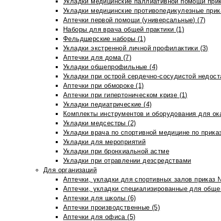
Укладки медицинские паллиативной помощи прик
Укладки медицинские противопедикулезные прик
Аптечки первой помощи (универсальные) (7)
Наборы для врача общей практики (1)
Фельдшерские наборы (1)
Укладки экстренной личной профилактики (3)
Аптечки для дома (7)
Укладки общепрофильные (4)
Укладки при острой сердечно-сосудистой недоста
Аптечки при обмороке (1)
Аптечки при гипертоническом кризе (1)
Укладки педиатрические (4)
Комплекты инструментов и оборудования для ок
Укладки медсестры (2)
Укладки врача по спортивной медицине по прика
Укладки для мероприятий
Укладки при бронхиальной астме
Укладки при отравлении дезсредствами
Для организаций
Аптечки, укладки для спортивных залов приказ 
Аптечки, укладки специализированные для общеп
Аптечки для школы (6)
Аптечки производственные (5)
Аптечки для офиса (5)