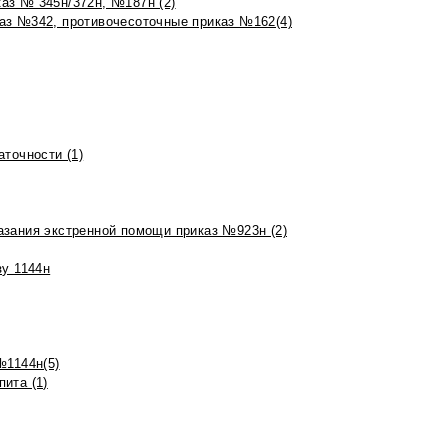
аз № 345н/372н, №187н (2)
аз №342, противочесоточные приказ №162(4)
точности (1)
азания экстренной помощи приказ №923н (2)
зу 1144н
№1144н(5)
ита (1)