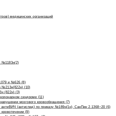
тров) медицинских организаций
 №1183н(2)
079 и №626 (8)
 №213н(822н) (10)
 (822н) (3)
коронарном синдроме (11)
нарушении мозгового кровообращения (7)
антиВИЧ (антиспид) по приказу №189н(1н), СанПин 2.1368−20 (6)
кровотечении (9)