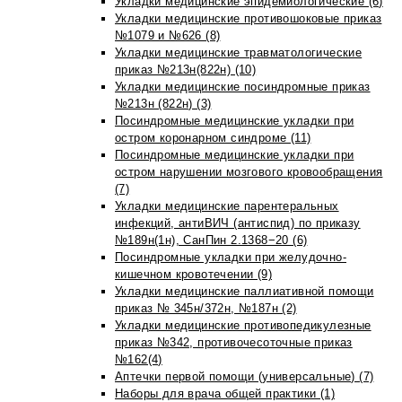
Укладки медицинские эпидемиологические (6)
Укладки медицинские противошоковые приказ
№1079 и №626 (8)
Укладки медицинские травматологические
приказ №213н(822н) (10)
Укладки медицинские посиндромные приказ
№213н (822н) (3)
Посиндромные медицинские укладки при
остром коронарном синдроме (11)
Посиндромные медицинские укладки при
остром нарушении мозгового кровообращения
(7)
Укладки медицинские парентеральных
инфекций, антиВИЧ (антиспид) по приказу
№189н(1н), СанПин 2.1368−20 (6)
Посиндромные укладки при желудочно-
кишечном кровотечении (9)
Укладки медицинские паллиативной помощи
приказ № 345н/372н, №187н (2)
Укладки медицинские противопедикулезные
приказ №342, противочесоточные приказ
№162(4)
Аптечки первой помощи (универсальные) (7)
Наборы для врача общей практики (1)