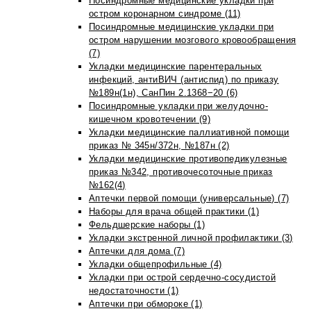
Посиндромные медицинские укладки при
остром коронарном синдроме (11)
Посиндромные медицинские укладки при
остром нарушении мозгового кровообращения
(7)
Укладки медицинские парентеральных
инфекций, антиВИЧ (антиспид) по приказу
№189н(1н), СанПин 2.1368−20 (6)
Посиндромные укладки при желудочно-
кишечном кровотечении (9)
Укладки медицинские паллиативной помощи
приказ № 345н/372н, №187н (2)
Укладки медицинские противопедикулезные
приказ №342, противочесоточные приказ
№162(4)
Аптечки первой помощи (универсальные) (7)
Наборы для врача общей практики (1)
Фельдшерские наборы (1)
Укладки экстренной личной профилактики (3)
Аптечки для дома (7)
Укладки общепрофильные (4)
Укладки при острой сердечно-сосудистой
недостаточности (1)
Аптечки при обмороке (1)