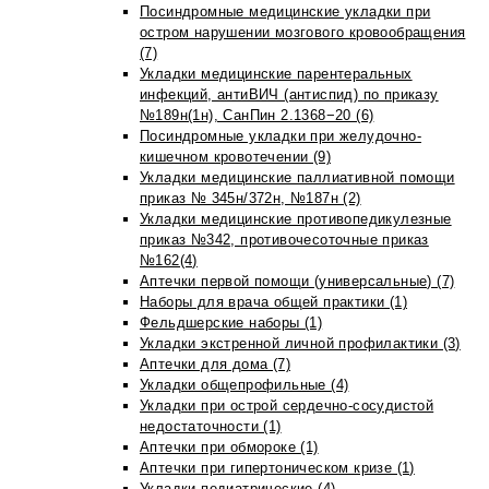
Посиндромные медицинские укладки при
остром нарушении мозгового кровообращения
(7)
Укладки медицинские парентеральных
инфекций, антиВИЧ (антиспид) по приказу
№189н(1н), СанПин 2.1368−20 (6)
Посиндромные укладки при желудочно-
кишечном кровотечении (9)
Укладки медицинские паллиативной помощи
приказ № 345н/372н, №187н (2)
Укладки медицинские противопедикулезные
приказ №342, противочесоточные приказ
№162(4)
Аптечки первой помощи (универсальные) (7)
Наборы для врача общей практики (1)
Фельдшерские наборы (1)
Укладки экстренной личной профилактики (3)
Аптечки для дома (7)
Укладки общепрофильные (4)
Укладки при острой сердечно-сосудистой
недостаточности (1)
Аптечки при обмороке (1)
Аптечки при гипертоническом кризе (1)
Укладки педиатрические (4)