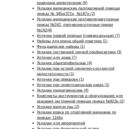
кишечном кровотечении (9)
Укладки медицинские паллиативной помощи
приказ № 345н/372н, №187н (2)
Укладки медицинские противопедикулезные
приказ №342, противочесоточные приказ
№162(4)
Аптечки первой помощи (универсальные) (7)
Наборы для врача общей практики (1)
Фельдшерские наборы (1)
Укладки экстренной личной профилактики (3)
Аптечки для дома (7)
Укладки общепрофильные (4)
Укладки при острой сердечно-сосудистой
недостаточности (1)
Аптечки при обмороке (1)
Аптечки при гипертоническом кризе (1)
Укладки педиатрические (4)
Комплекты инструментов и оборудования для
оказания экстренной помощи приказ №923н (2)
Укладки медсестры (2)
Укладки врача по спортивной медицине по
приказу 1144н
Укладки для мероприятий
Укладки при бронхиальной астме