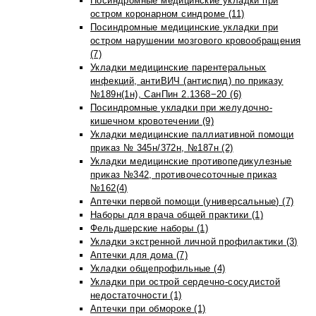
Посиндромные медицинские укладки при
остром коронарном синдроме (11)
Посиндромные медицинские укладки при
остром нарушении мозгового кровообращения
(7)
Укладки медицинские парентеральных
инфекций, антиВИЧ (антиспид) по приказу
№189н(1н), СанПин 2.1368−20 (6)
Посиндромные укладки при желудочно-
кишечном кровотечении (9)
Укладки медицинские паллиативной помощи
приказ № 345н/372н, №187н (2)
Укладки медицинские противопедикулезные
приказ №342, противочесоточные приказ
№162(4)
Аптечки первой помощи (универсальные) (7)
Наборы для врача общей практики (1)
Фельдшерские наборы (1)
Укладки экстренной личной профилактики (3)
Аптечки для дома (7)
Укладки общепрофильные (4)
Укладки при острой сердечно-сосудистой
недостаточности (1)
Аптечки при обмороке (1)