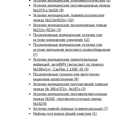
Укладки медицинские эпидемиологические (6)
Укладки медицинские противошоковые приказ
№1079 и №626 (8)
Укладки медицинские травматологические
приказ №213н(822н) (10)
Укладки медицинские посиндромные приказ
№213н (822н) (3)
Посиндромные медицинские укладки при
остром коронарном синдроме (11)
Посиндромные медицинские укладки при
остром нарушении мозгового кровообращения
(7)
Укладки медицинские парентеральных
инфекций, антиВИЧ (антиспид) по приказу
№189н(1н), СанПин 2.1368−20 (6)
Посиндромные укладки при желудочно-
кишечном кровотечении (9)
Укладки медицинские паллиативной помощи
приказ № 345н/372н, №187н (2)
Укладки медицинские противопедикулезные
приказ №342, противочесоточные приказ
№162(4)
Аптечки первой помощи (универсальные) (7)
Наборы для врача общей практики (1)