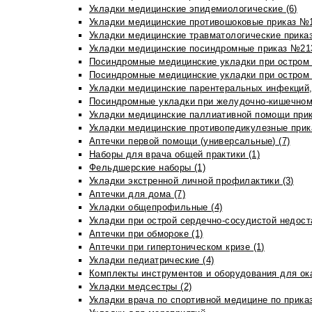
Укладки медицинские эпидемиологические (6)
Укладки медицинские противошоковые приказ №1
Укладки медицинские травматологические приказ
Укладки медицинские посиндромные приказ №213н
Посиндромные медицинские укладки при остром 
Посиндромные медицинские укладки при остром 
Укладки медицинские парентеральных инфекций, 
Посиндромные укладки при желудочно-кишечном 
Укладки медицинские паллиативной помощи прик
Укладки медицинские противопедикулезные прик
Аптечки первой помощи (универсальные) (7)
Наборы для врача общей практики (1)
Фельдшерские наборы (1)
Укладки экстренной личной профилактики (3)
Аптечки для дома (7)
Укладки общепрофильные (4)
Укладки при острой сердечно-сосудистой недоста
Аптечки при обмороке (1)
Аптечки при гипертоническом кризе (1)
Укладки педиатрические (4)
Комплекты инструментов и оборудования для ок
Укладки медсестры (2)
Укладки врача по спортивной медицине по прика