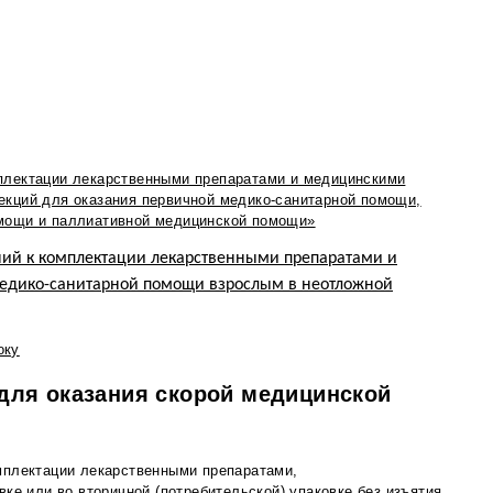
плектации лекарственными препаратами и медицинскими
екций для оказания первичной медико-санитарной помощи,
омощи и паллиативной медицинской помощи»
ий к комплектации лекарственными препаратами и
едико-санитарной помощи взрослым в неотложной
оку
для оказания скорой медицинской
мплектации лекарственными препаратами,
ке или во вторичной (потребительской) упаковке без изъятия