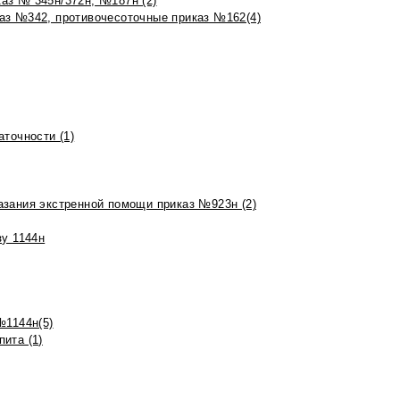
аз № 345н/372н, №187н (2)
аз №342, противочесоточные приказ №162(4)
точности (1)
азания экстренной помощи приказ №923н (2)
зу 1144н
№1144н(5)
ита (1)