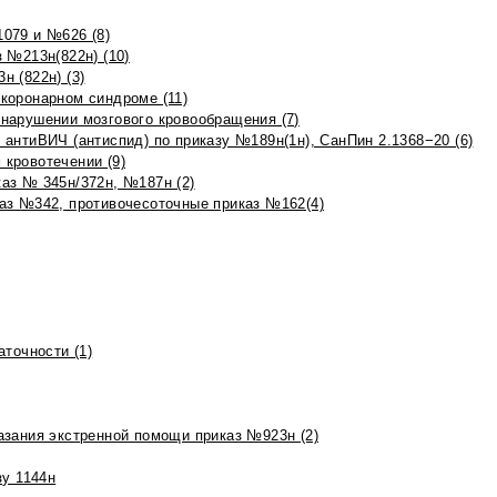
079 и №626 (8)
 №213н(822н) (10)
 (822н) (3)
коронарном синдроме (11)
нарушении мозгового кровообращения (7)
антиВИЧ (антиспид) по приказу №189н(1н), СанПин 2.1368−20 (6)
кровотечении (9)
аз № 345н/372н, №187н (2)
аз №342, противочесоточные приказ №162(4)
точности (1)
азания экстренной помощи приказ №923н (2)
зу 1144н