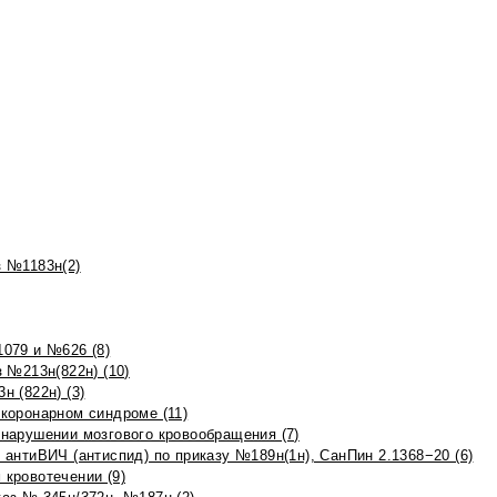
 №1183н(2)
079 и №626 (8)
 №213н(822н) (10)
 (822н) (3)
коронарном синдроме (11)
нарушении мозгового кровообращения (7)
антиВИЧ (антиспид) по приказу №189н(1н), СанПин 2.1368−20 (6)
кровотечении (9)