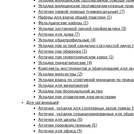
Укладки медицинские паллиативной помощи прик
Укладки медицинские противопедикулезные прик
Аптечки первой помощи (универсальные) (7)
Наборы для врача общей практики (1)
Фельдшерские наборы (1)
Укладки экстренной личной профилактики (3)
Аптечки для дома (7)
Укладки общепрофильные (4)
Укладки при острой сердечно-сосудистой недоста
Аптечки при обмороке (1)
Аптечки при гипертоническом кризе (1)
Укладки педиатрические (4)
Комплекты инструментов и оборудования для ок
Укладки медсестры (2)
Укладки врача по спортивной медицине по прика
Укладки для мероприятий
Укладки при бронхиальной астме
Укладки при отравлении дезсредствами
Для организаций
Аптечки, укладки для спортивных залов приказ 
Аптечки, укладки специализированные для общеп
Аптечки для школы (6)
Аптечки производственные (5)
Аптечки для офиса (5)