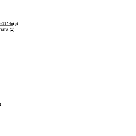
№1144н(5)
ита (1)
)