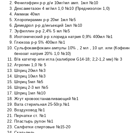
Фенилэфрин р-р д/и 10мг/мл амп. 1мл №10
Дексаметазон 4 мг/мл 1,0 №10 (Преднизолон 1,0)
Аммиак 40мл
Хлоропирамин р-р 20мг 1мл №5
Димедрол р-р д/инъекций 1мл №10
Эуфиллин р-р 2,4% 5 мл №5
Изотонический р-р хлорида натрия 0,9% 400мл №1
Глюкоза р-р 5% 400мл №1
Сульфокамфокаин ампулы 10% , 2 мл , 10 шт. или (Кофеин
бензоат натрия 20% 1,0 №10)
В/в катетер или игла (калибром G14-18; 2,2-1,2 мм) № 3
Атропин 1,0 № 5
Шприц 20мл №3
Шприц 10мл №3
Шприц 5мл №5
Шприц 2-3 мл №5
Шприц 1мл №10
Жгут кровоостанавливающий №1
Вата стерильная 25-50гр.№1
Воздуховод №1
Перчатки ст. №1
Пластырь рулон №1
Салфетки спиртовые №15-20
Скальпель.