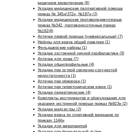
кишечном кровотечении (9)
Укладки медицинские паллиативной помощи
приказ № 345н/372н, №187н (2)
Укладки медицинские противопедикулезные
приказ №342, противочесоточные приказ
№162(4)
Аптечки первой помощи (универсальные) (7)
Наборы для врача общей практики (1)
Фельдшерские наборы (1)
Укладки экстренной личной профилактики (3)
Аптечки для дома (7)
Укладки общепрофильные (4)
Укладки при острой сердечно-сосудистой
недостаточности (1)
Аптечки при обмороке (1)
Аптечки при гипертоническом кризе (1)
Укладки педиатрические (4)
Комплекты инструментов и оборудования для
оказания экстренной помощи приказ №923н (2)
Укладки медсестры (2)
Укладки врача по спортивной медицине по
приказу 1144н
Укладки для мероприятий
Укладки при бронхиальной астме