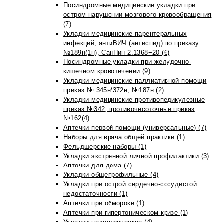
Посиндромные медицинские укладки при
остром нарушении мозгового кровообращения
(7)
Укладки медицинские парентеральных
инфекций, антиВИЧ (антиспид) по приказу
№189н(1н), СанПин 2.1368−20 (6)
Посиндромные укладки при желудочно-
кишечном кровотечении (9)
Укладки медицинские паллиативной помощи
приказ № 345н/372н, №187н (2)
Укладки медицинские противопедикулезные
приказ №342, противочесоточные приказ
№162(4)
Аптечки первой помощи (универсальные) (7)
Наборы для врача общей практики (1)
Фельдшерские наборы (1)
Укладки экстренной личной профилактики (3)
Аптечки для дома (7)
Укладки общепрофильные (4)
Укладки при острой сердечно-сосудистой
недостаточности (1)
Аптечки при обмороке (1)
Аптечки при гипертоническом кризе (1)
Укладки педиатрические (4)