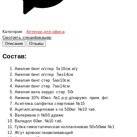
Категория :
Аптечки для офиса
Смотреть спецификацию
Описание
Отзывы
Состав:
Амелия бинт н/стер. 5х10см и/у
Амелия бинт н/стер. 7мх14см
Амелия бинт стер. 5мх10см
Амелия бинт стер. 7мх14см
Амелия вата хирург. стер. 50г.
Аммиак 10% 40мл. №1 р-р д/наружн. прим. фл.
Асептика салфетка спиртовая №15
Ацетилсалициловая к-та 500мг. №10 таб.
Валериана п №50 драже
Валидол 60мг. №10 таб.
Губка гемостатическая коллагеновая 50х50мм №1
Жгут кровоостанавливающий