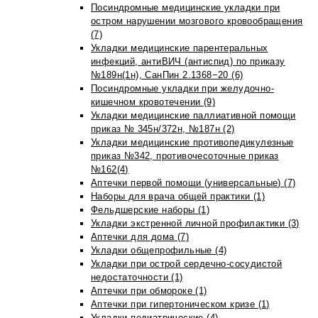
Посиндромные медицинские укладки при
остром нарушении мозгового кровообращения
(7)
Укладки медицинские парентеральных
инфекций, антиВИЧ (антиспид) по приказу
№189н(1н), СанПин 2.1368−20 (6)
Посиндромные укладки при желудочно-
кишечном кровотечении (9)
Укладки медицинские паллиативной помощи
приказ № 345н/372н, №187н (2)
Укладки медицинские противопедикулезные
приказ №342, противочесоточные приказ
№162(4)
Аптечки первой помощи (универсальные) (7)
Наборы для врача общей практики (1)
Фельдшерские наборы (1)
Укладки экстренной личной профилактики (3)
Аптечки для дома (7)
Укладки общепрофильные (4)
Укладки при острой сердечно-сосудистой
недостаточности (1)
Аптечки при обмороке (1)
Аптечки при гипертоническом кризе (1)
Укладки педиатрические (4)