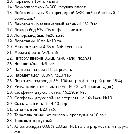
Корвалол 15мл. капли
Лейкопластырь 3х500 катушка пласт.
Лейкопластырь бактерицидный №20 набор бежевый. /
верофарм/
Леккер-бз бриллиантовый зеленый 1% 3мл.
Леккер-йод 5% 20мл. фл. с кистью
Лоперамид 2мг. №20 капс.
Лоратадин 10мг. №10 таб.
Маалокс мини 4,3мл. №6 сусп. пак.
Мезим-форте №20 таб.
Нитроглицерин 0,5мг. №40 капс. подъяз.
Но-шпа 40мг. №6 таб.
Пантенол-спрей 58г. аэрозоль
Парацетамол 500мг. №10 таб.
Перекись водорода 3% 100мл. р-р фл. спрей (ндс 18%)
Римантадин авексима 50мг. №20 таб. (ремантадин)
Салфетки двухсл. стер. 45х29см №5
Салфетки двухслойные стерильные 16х14см №10
Смекта ваниль 3г. №10 пор.
Спазмалгон №20 таб.
Терафлю лимон от гриппа и простуды №10 пак.
Термометр ртутный
Хлоргексидин 0,05% 100мл. №1 пэт. р-р д/местн. и наруж.
фл.