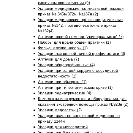
кишечном кровотечении (9)
Укладки медицинские паллиативной помощи
приказ № 345н/372н, №187н (2)
Укладки медицинские противопедикулезные
приказ №342, противочесоточные приказ
№162(4)
Аптечки первой помощи (универсальные) (7)
Наборы для врача общей практики (1)
Фельдшерские наборы (1)
Укладки экстренной личной профилактики (3)
Аптечки для дома (7)
Укладки общепрофильные (4)
Укладки при острой сердечно-сосудистой
недостаточности (1)
Аптечки при обмороке (1)
Аптечки при гипертоническом кризе (1)
Укладки педиатрические (4)
Комплекты инструментов и оборудования для
оказания экстренной помощи приказ №923н (2)
Укладки медсестры (2)
Укладки врача по спортивной медицине по
приказу 1144н
Укладки для мероприятий
Укладки при бронхиальной астме