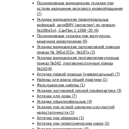
Посиндромные медицинские укладки при
остром нарушении мозгового кровообращения
(7)
Укладки медицинские парентеральных
инфекций, антиВИЧ (антиспид) по приказу
№189н(1н), СанПин 2.1368−20 (6)
Посиндромные укладки при желудочно-
кишечном кровотечении (9)
Укладки медицинские паллиативной помощи
приказ № 345н/372н, №187н (2)
Укладки медицинские противопедикулезные
приказ №342, противочесоточные приказ
№162(4)
Аптечки первой помощи (универсальные) (7)
Наборы для врача общей практики (1)
Фельдшерские наборы (1)
Укладки экстренной личной профилактики (3)
Аптечки для дома (7)
Укладки общепрофильные (4)
Укладки при острой сердечно-сосудистой
недостаточности (1)
Аптечки при обмороке (1)
Аптечки при гипертоническом кризе (1)
Укладки педиатрические (4)