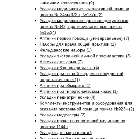
кишечном кровотечении (9)
Укладки медицинские паллиативной помощи
приказ № 345н/372н, №187н (2)
Укладки медицинские противопедикулезные
приказ №342, противочесоточные приказ
№162(4)
Аптечки первой помощи (универсальные) (7)
Наборы для врача общей практики (1)
Фельдшерские наборы (1)
Укладки экстренной личной профилактики (3)
Аптечки для дома (7)
Укладки общепрофильные (4)
Укладки при острой сердечно-сосудистой
недостаточности (1)
Аптечки при обмороке (1)
Аптечки при гипертоническом кризе (1)
Укладки педиатрические (4)
Комплекты инструментов и оборудования для
оказания экстренной помощи приказ №923н (2)
Укладки медсестры (2)
Укладки врача по спортивной медицине по
приказу 1144н
Укладки для мероприятий
Укладки при бронхиальной астме