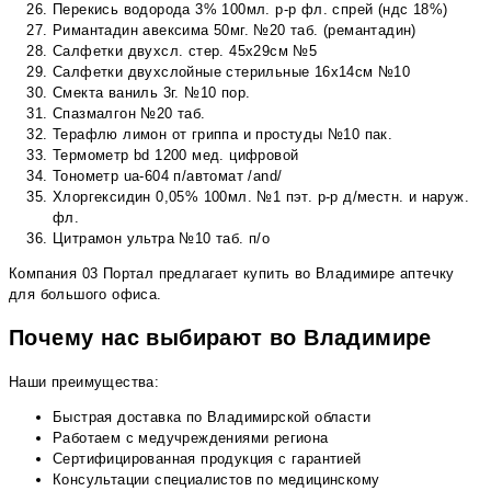
Перекись водорода 3% 100мл. р-р фл. спрей (ндс 18%)
Римантадин авексима 50мг. №20 таб. (ремантадин)
Салфетки двухсл. стер. 45х29см №5
Салфетки двухслойные стерильные 16х14см №10
Смекта ваниль 3г. №10 пор.
Спазмалгон №20 таб.
Терафлю лимон от гриппа и простуды №10 пак.
Термометр bd 1200 мед. цифровой
Тонометр ua-604 п/автомат /and/
Хлоргексидин 0,05% 100мл. №1 пэт. р-р д/местн. и наруж.
фл.
Цитрамон ультра №10 таб. п/о
Компания 03 Портал предлагает купить во Владимире аптечку
для большого офиса.
Почему нас выбирают во Владимире
Наши преимущества:
Быстрая доставка по Владимирской области
Работаем с медучреждениями региона
Сертифицированная продукция с гарантией
Консультации специалистов по медицинскому