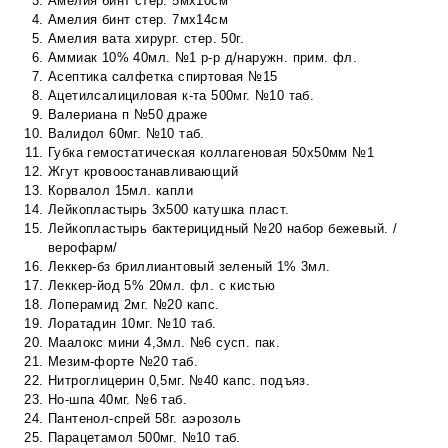
Амелия бинт стер. 5мх10см
Амелия бинт стер. 7мх14см
Амелия вата хирург. стер. 50г.
Аммиак 10% 40мл. №1 р-р д/наружн. прим. фл.
Асептика салфетка спиртовая №15
Ацетилсалициловая к-та 500мг. №10 таб.
Валериана п №50 драже
Валидол 60мг. №10 таб.
Губка гемостатическая коллагеновая 50х50мм №1
Жгут кровоостанавливающий
Корвалол 15мл. капли
Лейкопластырь 3х500 катушка пласт.
Лейкопластырь бактерицидный №20 набор бежевый. /
верофарм/
Леккер-бз бриллиантовый зеленый 1% 3мл.
Леккер-йод 5% 20мл. фл. с кистью
Лоперамид 2мг. №20 капс.
Лоратадин 10мг. №10 таб.
Маалокс мини 4,3мл. №6 сусп. пак.
Мезим-форте №20 таб.
Нитроглицерин 0,5мг. №40 капс. подъяз.
Но-шпа 40мг. №6 таб.
Пантенол-спрей 58г. аэрозоль
Парацетамол 500мг. №10 таб.