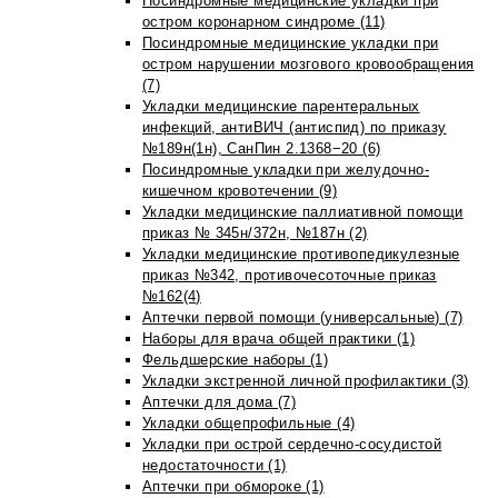
Посиндромные медицинские укладки при
остром коронарном синдроме (11)
Посиндромные медицинские укладки при
остром нарушении мозгового кровообращения
(7)
Укладки медицинские парентеральных
инфекций, антиВИЧ (антиспид) по приказу
№189н(1н), СанПин 2.1368−20 (6)
Посиндромные укладки при желудочно-
кишечном кровотечении (9)
Укладки медицинские паллиативной помощи
приказ № 345н/372н, №187н (2)
Укладки медицинские противопедикулезные
приказ №342, противочесоточные приказ
№162(4)
Аптечки первой помощи (универсальные) (7)
Наборы для врача общей практики (1)
Фельдшерские наборы (1)
Укладки экстренной личной профилактики (3)
Аптечки для дома (7)
Укладки общепрофильные (4)
Укладки при острой сердечно-сосудистой
недостаточности (1)
Аптечки при обмороке (1)