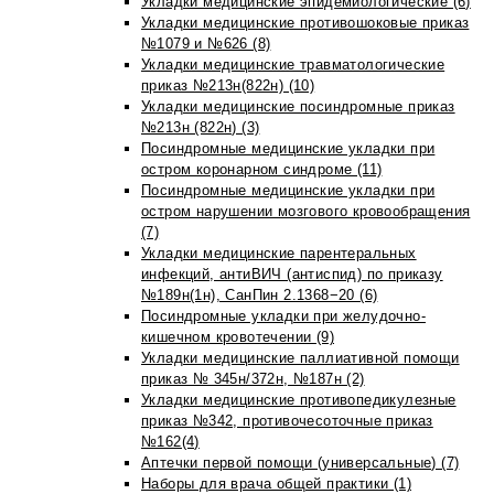
Укладки медицинские эпидемиологические (6)
Укладки медицинские противошоковые приказ
№1079 и №626 (8)
Укладки медицинские травматологические
приказ №213н(822н) (10)
Укладки медицинские посиндромные приказ
№213н (822н) (3)
Посиндромные медицинские укладки при
остром коронарном синдроме (11)
Посиндромные медицинские укладки при
остром нарушении мозгового кровообращения
(7)
Укладки медицинские парентеральных
инфекций, антиВИЧ (антиспид) по приказу
№189н(1н), СанПин 2.1368−20 (6)
Посиндромные укладки при желудочно-
кишечном кровотечении (9)
Укладки медицинские паллиативной помощи
приказ № 345н/372н, №187н (2)
Укладки медицинские противопедикулезные
приказ №342, противочесоточные приказ
№162(4)
Аптечки первой помощи (универсальные) (7)
Наборы для врача общей практики (1)