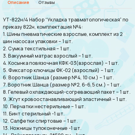
Описание
Отзывы
УТ-822н/4 Набор “Укладка травматологическая” по
приказу 822н, комплектация №4:
1. Шины пневматические взрослые, комплект из 2
шин насоса и упаковки – 1 шт.
2. Сумка текстильная – 1 шт.
3. Вакуумный матрас взрослый – 1 шт.
4. Косынка повязочная КФК-03(взрослая) – 1 шт.
5. Фиксатор ключицы ФК-02 (взрослый) – 1 шт.
6. Воротник Шанца (размер №4, 10 см.) – 1 шт.
7. Воротник Шанца (размер №2, 6-6,5 см.) – 1 шт.
8. Гелевый охлаждающий-согревающий пакет – 1 шт.
9. Жгут кровоостанавливающий эластичный – 1 шт.
10. Перчатки нестерильные – 1 шт.
11. Бинт стерильный -1 шт.
12. Салфетки спиртовые – 1 шт.
13. Ножницы тупоконечные -1 шт.