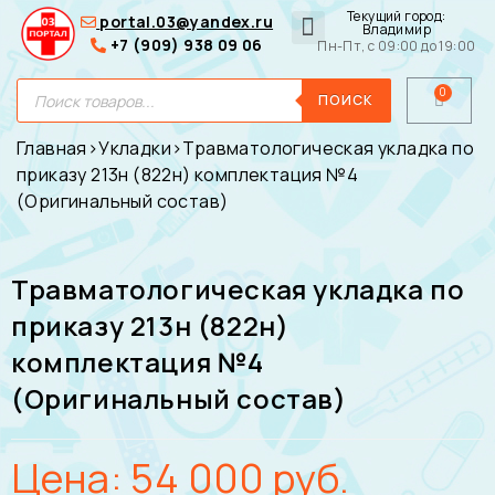
Текущий город:
portal.03@yandex.ru
Владимир
+7 (909) 938 09 06
Пн-Пт, с 09:00 до 19:00
Медицинские сумки
Для покупателей
О нас
ПОИСК
Главная
›
Укладки
›
Травматологическая укладка по
приказу 213н (822н) комплектация №4
(Оригинальный состав)
Травматологическая укладка по
приказу 213н (822н)
комплектация №4
(Оригинальный состав)
Цена:
54 000
руб.